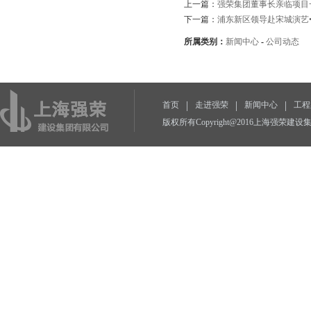
上一篇：
强荣集团董事长亲临项目
下一篇：
浦东新区领导赴宋城演艺
所属类别：
新闻中心
-
公司动态
|
|
|
首页
走进强荣
新闻中心
工程
版权所有Copyright@2016上海强荣建