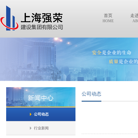
首页
走
HOME
AB
公司动态
公司动态
行业新闻