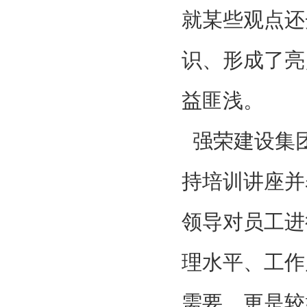
就某些观点还
识、形成了亮
益匪浅。
强荣建设集
持培训讲座并
领导对员工进
理水平、工作
需要，更是较