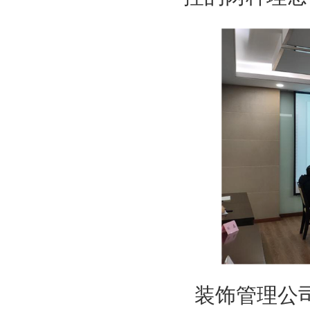
装饰管理公