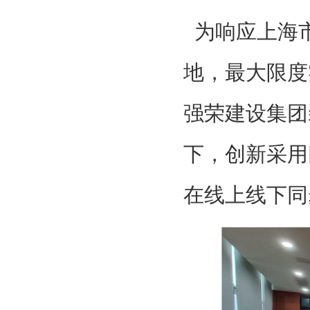
为响应上海
地，最大限度
强荣建设集团
下，创新采用
在线上线下同