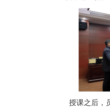
授课之后，