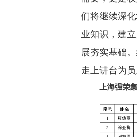
们将继续深化
业知识，建立
展夯实基础。
走上讲台为员
上海强荣集团