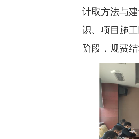
计取方法与建
识、项目施工
阶段，规费结